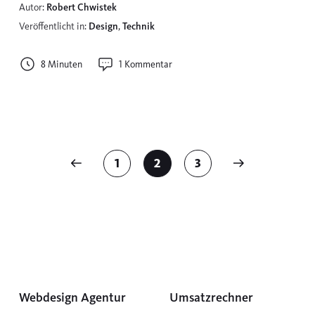
Autor:
Robert Chwistek
Veröffentlicht in:
Design
,
Technik
8 Minuten
1 Kommentar
S
1
2
3
e
i
t
e
n
Webdesign Agentur
Umsatzrechner
n