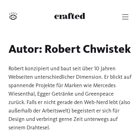
Zum
Inhalt
WordPress Performance Experte
Crafted
Dunkel-
springen
Modus
umschalten
Autor:
Robert Chwistek
Robert konzipiert und baut seit über 10 Jahren
Webseiten unterschiedlicher Dimension. Er blickt auf
spannende Projekte für Marken wie Mercedes
Wiesenthal, Egger Getränke und Greenpeace
zurück. Falls er nicht gerade den Web-Nerd lebt (also
außerhalb der Arbeitswelt) begeistert er sich für
Design und verbringt gerne Zeit unterwegs auf
seinem Drahtesel.