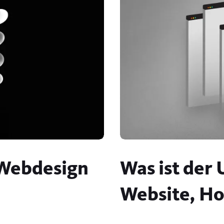
 Webdesign
Was ist der
Website, H