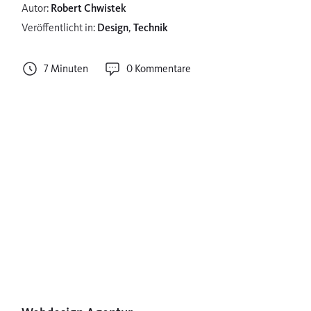
Autor:
Robert Chwistek
Veröffentlicht in:
Design
,
Technik
7 Minuten
0 Kommentare
S
e
i
t