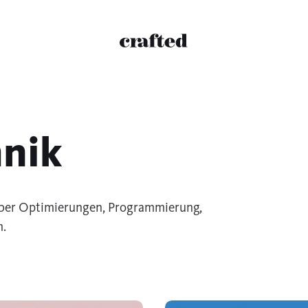
WordPress Performance Experte
Crafted
hnik
 über Optimierungen, Programmierung,
m.