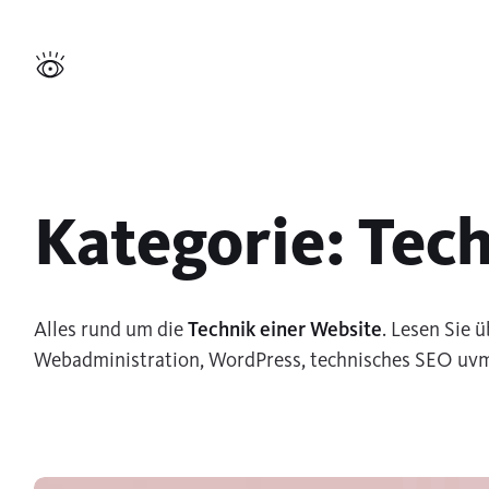
Zum
Inhalt
Dunkel-
springen
Modus
umschalten
Kategorie:
Tec
Alles rund um die
Technik einer Website
. Lesen Sie
Webadministration, WordPress, technisches SEO uv